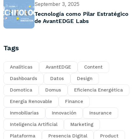
September 3, 2025
Tecnología como Pilar Estratégico
de AvantEDGE Labs
Tags
Analíticas
AvantEDGE
Content
Dashboards
Datos
Design
Domotica
Domus
Eficiencia Energética
Energía Renovable
Finance
Inmobiliarias
Innovación
Insurance
Inteligencia Artificial
Marketing
Plataforma
Presencia Digital
Product