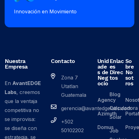
Innovación en Movimiento
Nuestra
Contacto
Unid
Enlac
So
Empresa
ade
es
bre
s de
Direc
No
Zona 7
Neg
tos
sot
En
AvantEDGE
ocio
ros
Utatlan
Labs
, creemos
Blog
Guatemala
Agency
Nosot
que la ventaja
Calculadora
gerencia@avantedgelabs.com
competitiva no
Azimuth
Porta
Solar
se improvisa:
+502
Domus
Proye
se diseña con
50102202
Job
estrategia, se